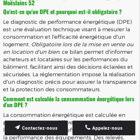
Moëslains 52
Qu'est-ce qu'un DPE et pourquoi est-il obligatoire ?
Le diagnostic de performance énergétique (DPE)
est une évaluation technique visant à mesurer la
consommation et l'efficacité énergétique d'un
logement.
Obligatoire lors de la mise en vente ou
en location d'un bien
, ce bilan permet d'informer
acheteurs et locataires sur les performances du
bâtiment, facilitant ainsi des décisions éclairées et
sécurisées. La réglementation impose la réalisation
d'un diagnostic précis pour assurer la transparence
et la protection des consommateurs.
Comment est calculée la consommation énergétique lors
d'un DPE ?
La consommation énergétique est calculée en
prenant en compte différents paramètres tels que
Contactez-nous
Appelez-nous
la qualité de l'isolation, l'efficacité du chauffage et
la performance des équipements. Des relevés,