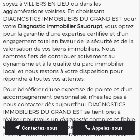
soyez à VILLIERS EN LIEU ou dans les
agglomérations voisines. En choisissant
DIAGNOSTICS IMMOBILIERS DU GRAND EST pour
votre
Diagnostic immobilier Saudrupt
, vous optez
pour la garantie d'une expertise certifiée et d'un
engagement total en faveur de la sécurité et de la
valorisation de vos biens immobiliers. Nous
sommes fiers de contribuer activement au
dynamisme et à la qualité du parc immobilier
local, et nous restons à votre disposition pour
répondre à toutes vos attentes.
Pour bénéficier d'une expertise de pointe et d'un
accompagnement personnalisé, n'hésitez pas à
nous contacter dès aujourd'hui. DIAGNOSTICS
IMMOBILIERS DU GRAND EST se tient prêt à
réaliser pour vous un
diagnostic
complet et fiable,
en adéquation avec les exigences actuelles du
Contactez-nous
Appelez-nous
marché. Nous vous remercions de votre confiance