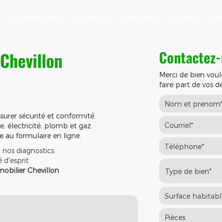
Qui sommes-nous ?
Nos services
Galerie photos
Actualités
Con
Contactez
Chevillon
Merci de bien voul
faire part de vos 
surer sécurité et conformité.
, électricité, plomb et gaz.
e au formulaire en ligne.
c nos diagnostics
 d'esprit
obilier Chevillon