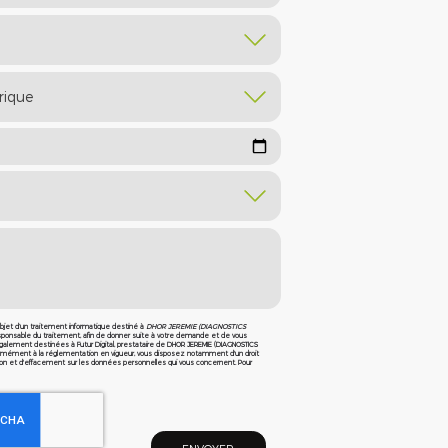
’objet d’un traitement informatique destiné à
DHOR JEREMIE (DIAGNOSTICS
esponsable du traitement, afin de donner suite à votre demande et de vous
alement destinées à Futur Digital, prestataire de DHOR JEREMIE (DIAGNOSTICS
rmément à la réglementation en vigueur, vous disposez notamment d'un droit
sition et d'effacement sur les données personnelles qui vous concernent. Pour