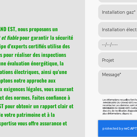
D EST, nous proposons un
et fiable
pour garantir la sécurité
pe d'experts certifiés utilise des
s pour réaliser des inspections
une évaluation énergétique, la
lations électriques, ainsi qu'une
daptons notre approche aux
ux exigences légales, vous assurant
ct des normes. Faites confiance à
Les informations recueillies font l
IMMOBILIERS DU GRAND EST)
, r
pour obtenir un rapport clair et
recontacter. Les données sont ég
IMMOBILIERS DU GRAND EST). Confo
d'accès, de rectification, d'oppo
de votre patrimoine et à la
plus d’informations, cliquez
ici
.
xpertise vous offre assurance et